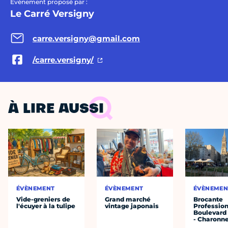
Évènement proposé par :
Le Carré Versigny
carre.versigny@gmail.com
/carre.versigny/
À LIRE AUSSI
ÉVÈNEMENT
ÉVÈNEMENT
ÉVÈNEMEN
Vide-greniers de
Grand marché
Brocante
l'écuyer à la tulipe
vintage japonais
Profession
Boulevard 
- Charonne