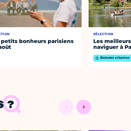
CTION
SÉLECTION
 petits bonheurs parisiens
Les meilleurs
août
naviguer à Pa
Balades urbaines
 ?