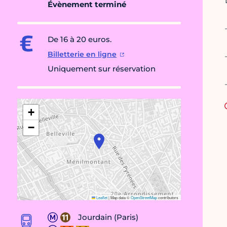
Évènement terminé
De 16 à 20 euros.
Billetterie en ligne
Uniquement sur réservation
+
−
Leaflet
|
Map data ©
OpenStreetMap
contributors
Jourdain (Paris)