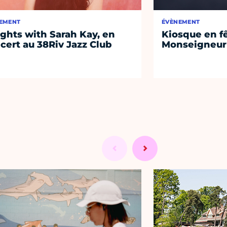
EMENT
ÉVÈNEMENT
ights with Sarah Kay, en
Kiosque en f
cert au 38Riv Jazz Club
Monseigneur 