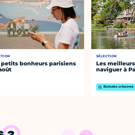
CTION
SÉLECTION
 petits bonheurs parisiens
Les meilleurs
août
naviguer à Pa
Balades urbaines