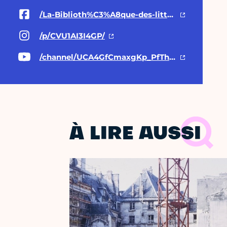
/La-Biblioth%C3%A8que-des-litt%C3%A9ratures-polici%C3%A8res-126793127438557/
/p/CVU1AI3I4GP/
/channel/UCA4GfCmaxgKp_PfThIGwSBQ
À LIRE AUSSI