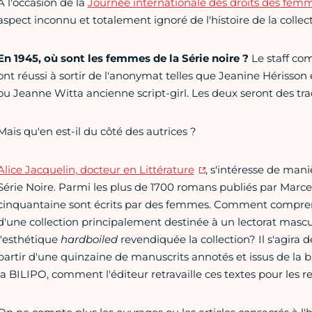
A l'occasion de la
Journée internationale des droits des fem
aspect inconnu et totalement ignoré de l'histoire de la collect
En 1945, où sont les femmes de la Série noire ?
Le staff com
ont réussi à sortir de l'anonymat telles que Jeanine Hérisso
ou Jeanne Witta ancienne script-girl. Les deux seront des tr
Mais qu'en est-il du côté des autrices ?
Alice Jacquelin, docteur en Littérature
, s'intéresse de man
Série Noire. Parmi les plus de 1700 romans publiés par Marc
cinquantaine sont écrits par des femmes. Comment comprend
d'une collection principalement destinée à un lectorat mascu
l'esthétique
hardboiled
revendiquée la collection? Il s'agira de
partir d'une quinzaine de manuscrits annotés et issus de la 
la BILIPO, comment l'éditeur retravaille ces textes pour les r