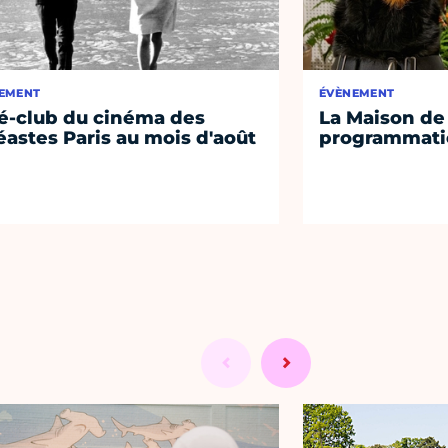
EMENT
ÉVÈNEMENT
é-club du cinéma des
La Maison de 
éastes Paris au mois d'août
programmati