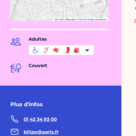
Leaflet
|
Map data ©
OpenStreetMap
contributors
Adultes
Couvert
Plus d'infos
01 42 34 93 00
bilipo@paris.fr