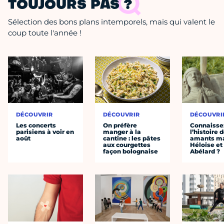
TOUJOURS PAS ?
Sélection des bons plans intemporels, mais qui valent le
coup toute l'année !
DÉCOUVRIR
DÉCOUVRIR
DÉCOUVRI
Les concerts
On préfère
Connaisse
parisiens à voir en
manger à la
l’histoire 
août
cantine : les pâtes
amants ma
aux courgettes
Héloïse et
façon bolognaise
Abélard ?