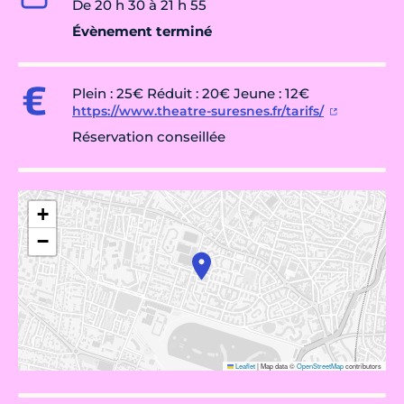
De 20 h 30 à 21 h 55
Évènement terminé
Plein : 25€ Réduit : 20€ Jeune : 12€
https://www.theatre-suresnes.fr/tarifs/
Réservation conseillée
+
−
Leaflet
|
Map data ©
OpenStreetMap
contributors