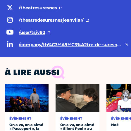
/theatresuresnes
/theatredesuresnesjeanvilar/
/user/tsjv92
/company/th%C3%A9%C3%A2tre-de-suresnes-jean-vilar/
À LIRE AUSSI
ÉVÈNEMENT
ÉVÈNEMENT
ÉVÈNEMEN
On a vu, on a aimé
On a vu, on a aimé
Noé
« Passeport », la
« Silent Pool » au