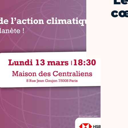
Le
cœ