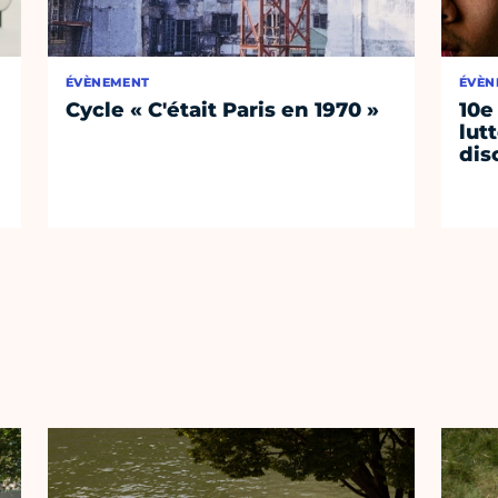
ÉVÈNEMENT
ÉVÈN
Cycle « C'était Paris en 1970 »
10e
lut
dis