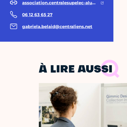
association.centralesupelec-alumni.com
06 12 63 65 27
gabriela.belaid@centraliens.net
À LIRE AUSSI