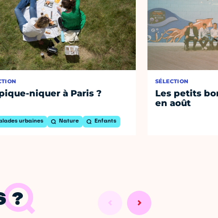
CTION
SÉLECTION
pique-niquer à Paris ?
Les petits bo
en août
alades urbaines
Nature
Enfants
 ?