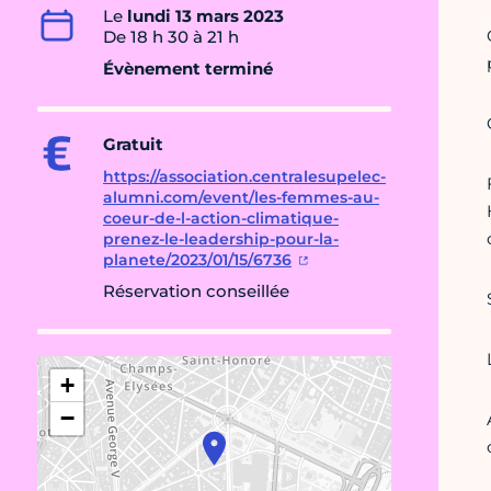
Le
lundi 13 mars 2023
De 18 h 30 à 21 h
Évènement terminé
Gratuit
https://association.centralesupelec-
alumni.com/event/les-femmes-au-
coeur-de-l-action-climatique-
prenez-le-leadership-pour-la-
planete/2023/01/15/6736
Réservation conseillée
+
−