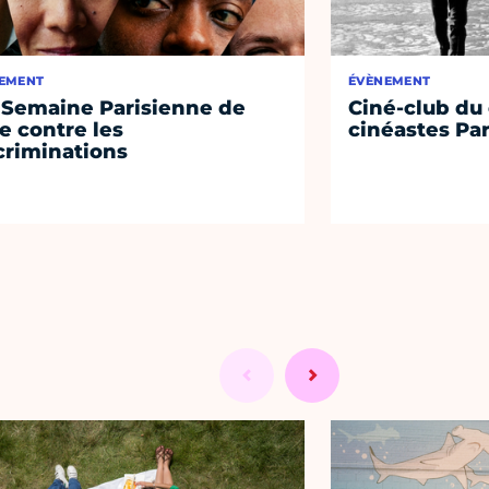
EMENT
ÉVÈNEMENT
 Semaine Parisienne de
Ciné-club du
te contre les
cinéastes Par
criminations