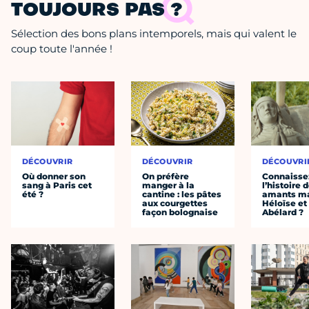
TOUJOURS PAS ?
Sélection des bons plans intemporels, mais qui valent le
coup toute l'année !
DÉCOUVRIR
DÉCOUVRIR
DÉCOUVRI
Où donner son
On préfère
Connaisse
sang à Paris cet
manger à la
l’histoire 
été ?
cantine : les pâtes
amants ma
aux courgettes
Héloïse et
façon bolognaise
Abélard ?