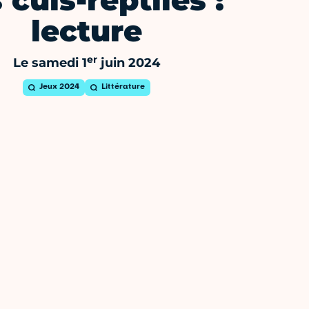
 culs-reptiles :
lecture
er
Le samedi 1
juin 2024
Jeux 2024
Littérature