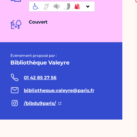
Couvert
Évènement proposé par :
Bibliothèque Valeyre
01 42 85 27 56
bibliotheque.valeyre@paris.fr
/bibdu9paris/