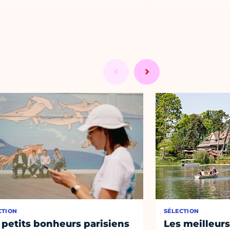
CTION
SÉLECTION
 petits bonheurs parisiens
Les meilleurs