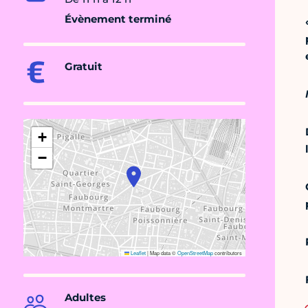
Évènement terminé
Gratuit
+
−
Leaflet
|
Map data ©
OpenStreetMap
contributors
Adultes