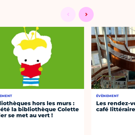
EMENT
ÉVÈNEMENT
liothèques hors les murs :
Les rendez-vo
 été la bibliothèque Colette
café littérair
ier se met au vert !