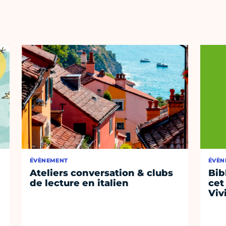
ÉVÈNEMENT
ÉVÈN
Ateliers conversation & clubs
Bib
de lecture en italien
cet
Viv