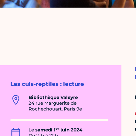
Les culs-reptiles : lecture
Bibliothèque Valeyre
24 rue Marguerite de
Rochechouart, Paris 9e
er
Le
samedi 1
juin 2024
De 11 h à 12 h