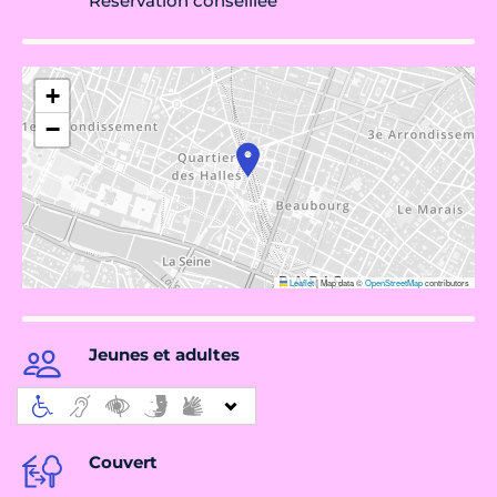
Réservation conseillée
+
−
Leaflet
|
Map data ©
OpenStreetMap
contributors
Jeunes et adultes
Couvert