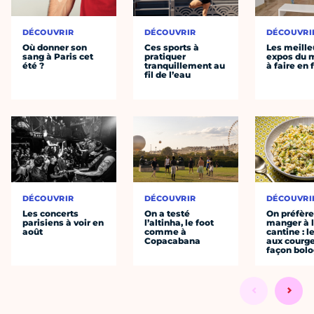
DÉCOUVRIR
DÉCOUVRIR
DÉCOUVRI
Où donner son
Ces sports à
Les meille
sang à Paris cet
pratiquer
expos du
été ?
tranquillement au
à faire en 
fil de l’eau
DÉCOUVRIR
DÉCOUVRIR
DÉCOUVRI
Les concerts
On a testé
On préfèr
parisiens à voir en
l’altinha, le foot
manger à 
août
comme à
cantine : l
Copacabana
aux courge
façon bol