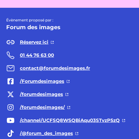
Évènement proposé par :
Forum des images
Réservez ici
01 44 76 63 00
contact@forumdesimages.fr
/Forumdesimages
/forumdesimages
/forumdesimages/
/channel/UCFSQ8WSQBiAqu03STvzP5zQ
/@forum
_des_images