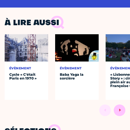
À LIRE AUSSI
ÉVÈNEMENT
ÉVÈNEMENT
ÉVÈNEMEN
Cycle « C'était
Baba Yaga la
« Lisbonn
Paris en 1970 »
sorcière
Story » : c
plein air a
Françoise 