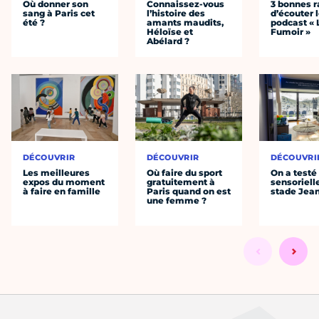
Où donner son
Connaissez-vous
3 bonnes r
sang à Paris cet
l’histoire des
d’écouter 
été ?
amants maudits,
podcast « 
Héloïse et
Fumoir »
Abélard ?
DÉCOUVRIR
DÉCOUVRIR
DÉCOUVRI
Les meilleures
Où faire du sport
On a testé 
expos du moment
gratuitement à
sensoriell
à faire en famille
Paris quand on est
stade Jea
une femme ?