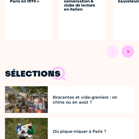
Paris en 1970 »
conversation &
Sauveteur
clubs de lecture
en italien
SÉLECTIONS
Brocantes et vide-greniers : on
chine où en août ?
Où pique-niquer à Paris ?