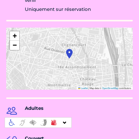
venir
Uniquement sur réservation
+
−
Leaflet
|
Map data ©
OpenStreetMap
contributors
Adultes
Couvert