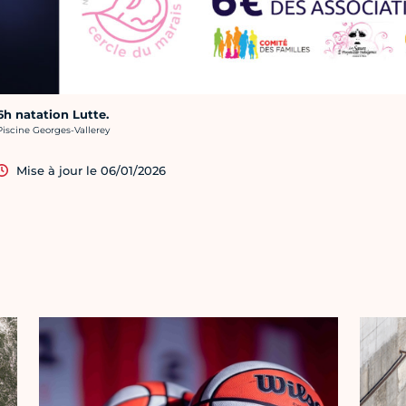
6h natation Lutte.
rédit photo :
Piscine Georges-Vallerey
Mise à jour le 06/01/2026