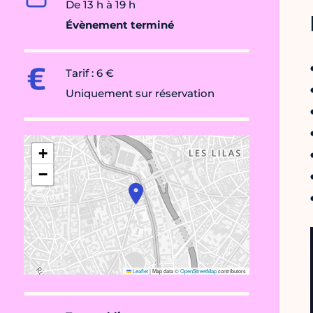
De 13 h à 19 h
Évènement terminé
Tarif : 6 €
Uniquement sur réservation
+
−
Leaflet
|
Map data ©
OpenStreetMap
contributors