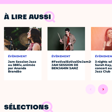
À LIRE AUSSI
ÉVÈNEMENT
ÉVÈNEMENT
ÉVÈNEMEN
Jam Session Jazz
#FestivalEstivalDeJam2026
3 nights w
au 38Riv, animée
JAM SESSION DE
Sarah Kay,
par Ananda
BENJAMIN SANZ
concert au
Brandão
Jazz Club
SÉLECTIONS