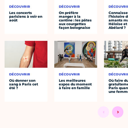
DÉCOUVRIR
DÉCOUVRIR
DÉCOUVRI
Les concerts
On préfère
Connaisse
parisiens à voir en
manger à la
l’histoire 
août
cantine : les pâtes
amants ma
aux courgettes
Héloïse et
façon bolognaise
Abélard ?
DÉCOUVRIR
DÉCOUVRIR
DÉCOUVRI
Où donner son
Les meilleures
Où faire d
sang à Paris cet
expos du moment
gratuitem
été ?
à faire en famille
Paris quan
une femm