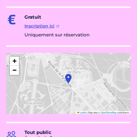
Gratuit
Inscription ici
Uniquement sur réservation
+
−
Leaflet
|
Map data ©
OpenStreetMap
contributors
Tout public