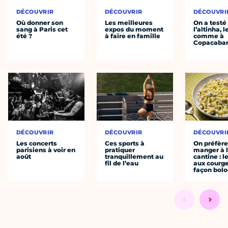
DÉCOUVRIR
DÉCOUVRIR
DÉCOUVRI
Où donner son
Les meilleures
On a testé
sang à Paris cet
expos du moment
l’altinha, l
été ?
à faire en famille
comme à
Copacaba
DÉCOUVRIR
DÉCOUVRIR
DÉCOUVRI
Les concerts
Ces sports à
On préfèr
parisiens à voir en
pratiquer
manger à 
août
tranquillement au
cantine : l
fil de l’eau
aux courge
façon bol