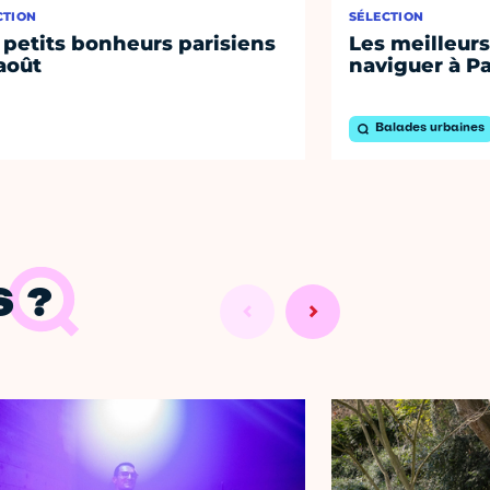
CTION
SÉLECTION
 petits bonheurs parisiens
Les meilleurs
août
naviguer à Pa
Balades urbaines
 ?