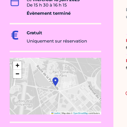
De 15 h 30 à 16 h 15
Évènement terminé
Gratuit
Uniquement sur réservation
+
−
Leaflet
|
Map data ©
OpenStreetMap
contributors