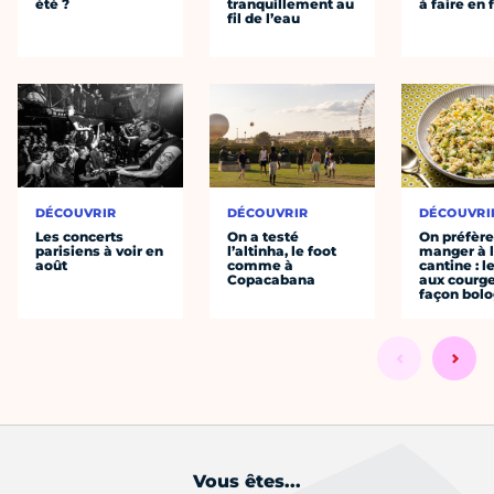
été ?
tranquillement au
à faire en 
fil de l’eau
DÉCOUVRIR
DÉCOUVRIR
DÉCOUVRI
Les concerts
On a testé
On préfèr
parisiens à voir en
l’altinha, le foot
manger à 
août
comme à
cantine : l
Copacabana
aux courge
façon bol
Vous êtes...