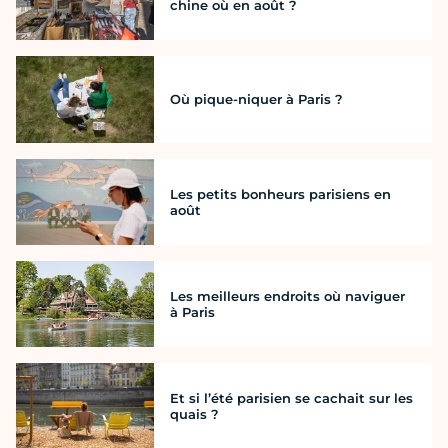
chine où en août ?
Où pique-niquer à Paris ?
Les petits bonheurs parisiens en
août
Les meilleurs endroits où naviguer
à Paris
Et si l’été parisien se cachait sur les
quais ?