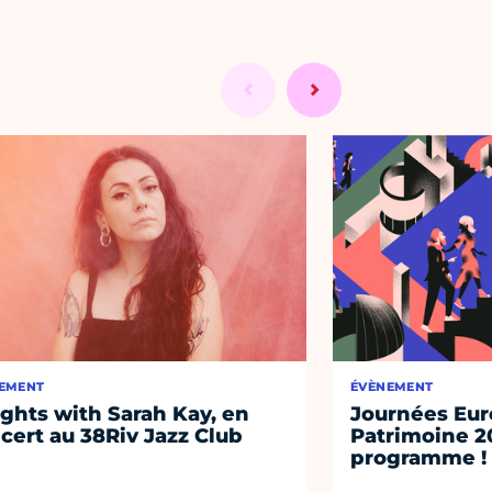
EMENT
ÉVÈNEMENT
ights with Sarah Kay, en
Journées Eu
cert au 38Riv Jazz Club
Patrimoine 2
programme !