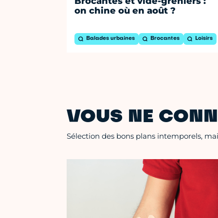
Brocantes et vide-greniers :
on chine où en août ?
Balades urbaines
Brocantes
Loisirs
VOUS NE CONN
Sélection des bons plans intemporels, mais