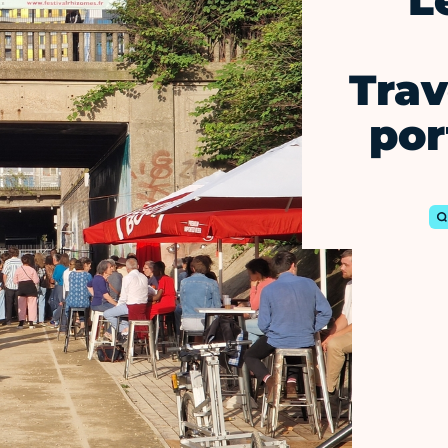
L
Trav
por