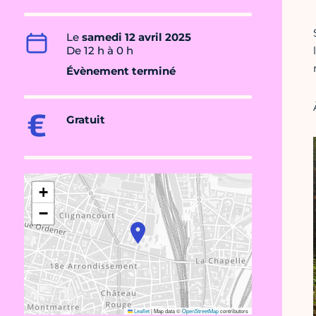
Le
samedi 12 avril 2025
De 12 h à 0 h
Évènement terminé
Gratuit
+
−
Leaflet
|
Map data ©
OpenStreetMap
contributors