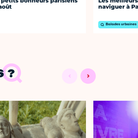
 petits bonheurs parisiens
Les meilleurs
août
naviguer à Pa
Balades urbaines
 ?