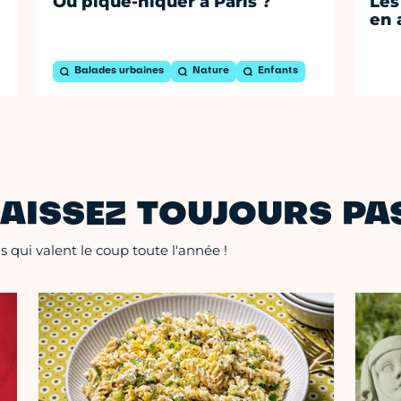
Où pique-niquer à Paris ?
Les
en 
Balades urbaines
Nature
Enfants
AISSEZ TOUJOURS PAS
 qui valent le coup toute l'année !