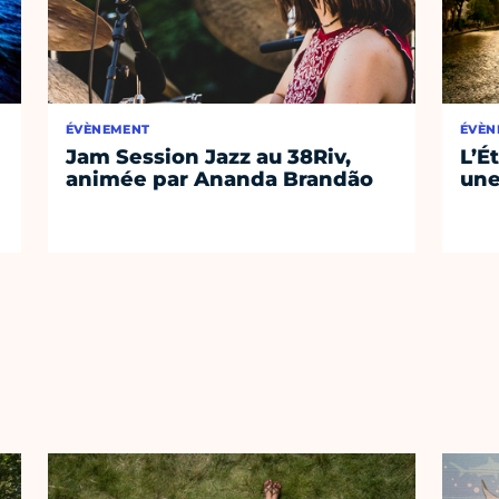
ÉVÈNEMENT
ÉVÈN
Jam Session Jazz au 38Riv,
L’É
animée par Ananda Brandão
une