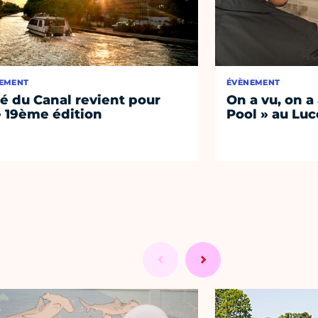
EMENT
ÉVÈNEMENT
té du Canal revient pour
On a vu, on a
 19ème édition
Pool » au Luc