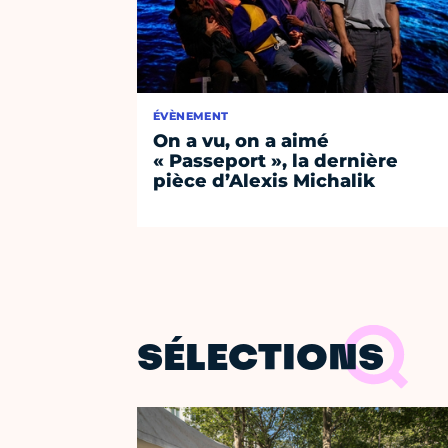
ÉVÈNEMENT
On a vu, on a aimé
« Passeport », la dernière
pièce d’Alexis Michalik
SÉLECTIONS