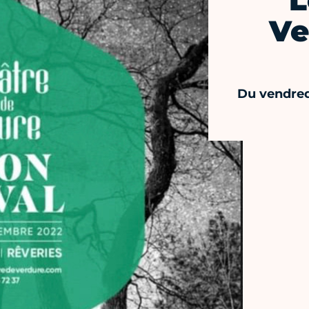
L
Ve
Du vendred