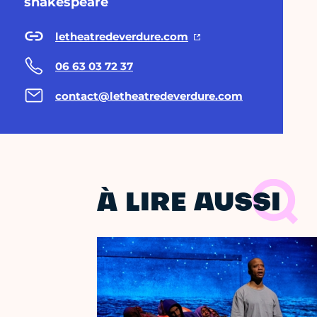
shakespeare
letheatredeverdure.com
06 63 03 72 37
contact@letheatredeverdure.com
À LIRE AUSSI