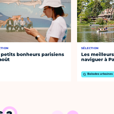
CTION
SÉLECTION
 petits bonheurs parisiens
Les meilleurs
août
naviguer à Pa
Balades urbaines