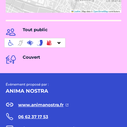
Leaflet
|
Map data ©
OpenStreetMap
contributors
Tout public
Couvert
Évènement proposé par :
ANIMA NOSTRA
www.animanostra.fr
06 62 37 17 53