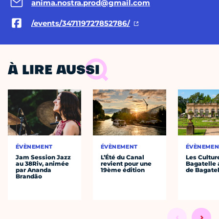
anima.nostra.prod@gmail.com
/events/347119727852786/
À LIRE AUSSI
ÉVÈNEMENT
ÉVÈNEMENT
ÉVÈNEMEN
Jam Session Jazz
L’Été du Canal
Les Cultur
au 38Riv, animée
revient pour une
Bagatelle 
par Ananda
19ème édition
de Bagatel
Brandão