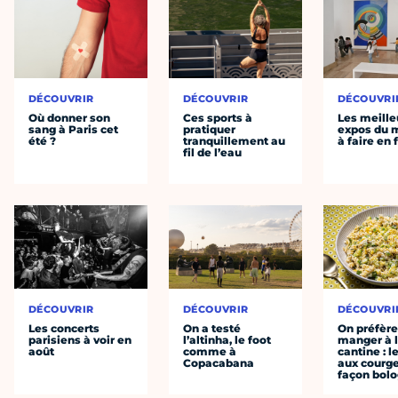
DÉCOUVRIR
DÉCOUVRIR
DÉCOUVRI
Où donner son
Ces sports à
Les meille
sang à Paris cet
pratiquer
expos du
été ?
tranquillement au
à faire en 
fil de l’eau
DÉCOUVRIR
DÉCOUVRIR
DÉCOUVRI
Les concerts
On a testé
On préfèr
parisiens à voir en
l’altinha, le foot
manger à 
août
comme à
cantine : l
Copacabana
aux courge
façon bol