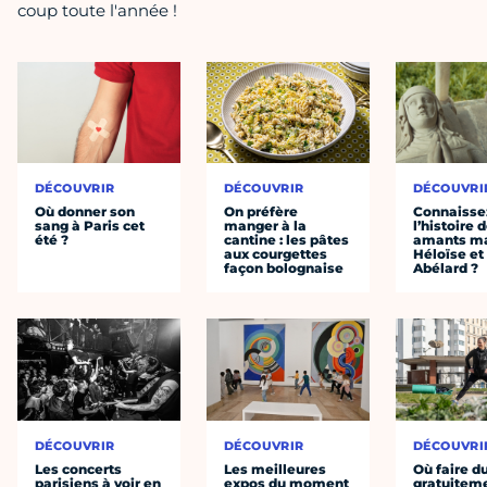
coup toute l'année !
DÉCOUVRIR
DÉCOUVRIR
DÉCOUVRI
Où donner son
On préfère
Connaisse
sang à Paris cet
manger à la
l’histoire 
été ?
cantine : les pâtes
amants ma
aux courgettes
Héloïse et
façon bolognaise
Abélard ?
DÉCOUVRIR
DÉCOUVRIR
DÉCOUVRI
Les concerts
Les meilleures
Où faire d
parisiens à voir en
expos du moment
gratuitem