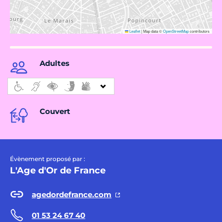
Leaflet
|
Map data ©
OpenStreetMap
contributors
Adultes
Couvert
Évènement proposé par :
L'Age d'Or de France
agedordefrance.com
01 53 24 67 40