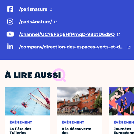
/parisnature
/paris4nature/
/channel/UC76FSq6HfPmqD-98btD6d9Q
/company/direction-des-espaces-verts-et-de-l-environnement-ville-de-paris/posts/
À LIRE AUSSI
ÉVÈNEMENT
ÉVÈNEMENT
ÉVÈNEMEN
La Fête des
À la découverte
Journées
Tuileries
des
Européenn