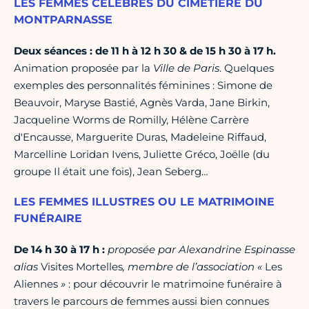
LES FEMMES CÉLÈBRES DU CIMETIÈRE DU
MONTPARNASSE
Deux séances : de 11 h à 12 h 30 & de 15 h 30 à 17 h.
Animation proposée par la
Ville de Paris
. Quelques
exemples des personnalités féminines : Simone de
Beauvoir, Maryse Bastié, Agnès Varda, Jane Birkin,
Jacqueline Worms de Romilly, Hélène Carrère
d'Encausse, Marguerite Duras, Madeleine Riffaud,
Marcelline Loridan Ivens, Juliette Gréco, Joëlle (du
groupe Il était une fois), Jean Seberg…
LES FEMMES ILLUSTRES OU LE MATRIMOINE
FUNÉRAIRE
De 14 h 30 à 17 h
:
proposée par
Alexandrine Espinasse
alias
Visites Mortelles
, membre de l’association «
Les
Aliennes
»
: pour découvrir le matrimoine funéraire à
travers le parcours de femmes aussi bien connues