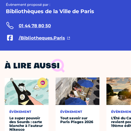
Évènement proposé par :
Bibliothèques de la Ville de Paris
01 44 78 80 50
/Bibliotheques.Paris
À LIRE AUSSI
ÉVÈNEMENT
ÉVÈNEMENT
ÉVÈNEMEN
Le super pouvoir
Tout savoir sur
L’Été du C
des Sourds : carte
Paris Plages 2026
revient po
blanche à l'auteur
19ème édi
Nikesco