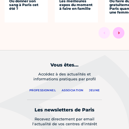
Où donner son
Les meilleures
Où faire d
sang à Paris cet
expos du moment
gratuitem
été ?
à faire en famille
Paris quan
une femm
Vous êtes...
Accédez à des actualités et
informations pratiques par profil
PROFESSIONNEL
ASSOCIATION
JEUNE
Les newsletters de Paris
Recevez directement par email
l'actualité de vos centres d'intérêt