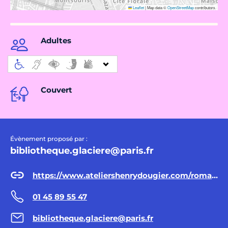
Leaflet
|
Map data ©
OpenStreetMap
contributors
Adultes
Couvert
Évènement proposé par :
bibliotheque.glaciere@paris.fr
https://www.ateliershenrydougier.com/romanchefdoeuvre.html
01 45 89 55 47
bibliotheque.glaciere@paris.fr