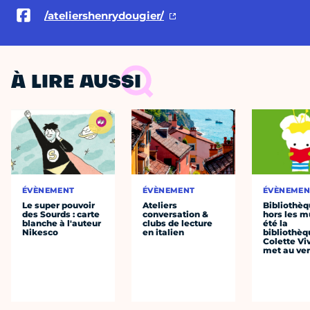
/ateliershenrydougier/
À LIRE AUSSI
ÉVÈNEMENT
ÉVÈNEMENT
ÉVÈNEMEN
Le super pouvoir
Ateliers
Bibliothè
des Sourds : carte
conversation &
hors les mu
blanche à l'auteur
clubs de lecture
été la
Nikesco
en italien
bibliothèq
Colette Viv
met au vert