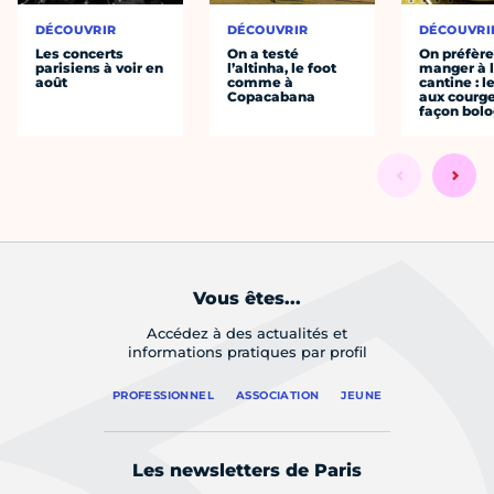
DÉCOUVRIR
DÉCOUVRIR
DÉCOUVRI
Les concerts
On a testé
On préfèr
parisiens à voir en
l’altinha, le foot
manger à 
août
comme à
cantine : l
Copacabana
aux courge
façon bol
Vous êtes...
Accédez à des actualités et
informations pratiques par profil
PROFESSIONNEL
ASSOCIATION
JEUNE
Les newsletters de Paris