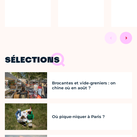
SÉLECTIONS
Brocantes et vide-greniers : on
chine où en août ?
Où pique-niquer à Paris ?