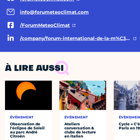
info@forumeteoclimat.com
/ForumMeteoClimat
/company/forum-international-de-la-m%C3%A9t%C3%A9o-et-du-climat/
À LIRE AUSSI
ÉVÈNEMENT
ÉVÈNEMENT
ÉVÈNEMEN
Observation de
Ateliers
Cycle « C'é
l'éclipse de Soleil
conversation &
Paris en 1
au parc André
clubs de lecture
Citroën
en italien