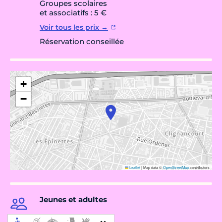
Groupes scolaires
et associatifs : 5 €
Voir tous les prix →
Réservation conseillée
+
−
Leaflet
|
Map data ©
OpenStreetMap
contributors
Jeunes et adultes