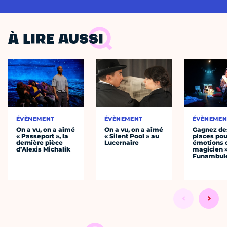
À LIRE AUSSI
ÉVÈNEMENT
ÉVÈNEMENT
ÉVÈNEMEN
On a vu, on a aimé
On a vu, on a aimé
Gagnez de
« Passeport », la
« Silent Pool » au
places pou
dernière pièce
Lucernaire
émotions 
d’Alexis Michalik
magicien 
Funambul