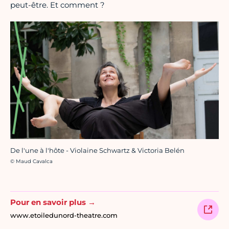
peut-être. Et comment ?
De l'une à l'hôte - Violaine Schwartz & Victoria Belén
Crédit photo :
© Maud Cavalca
Pour en savoir plus →
www.etoiledunord-theatre.com