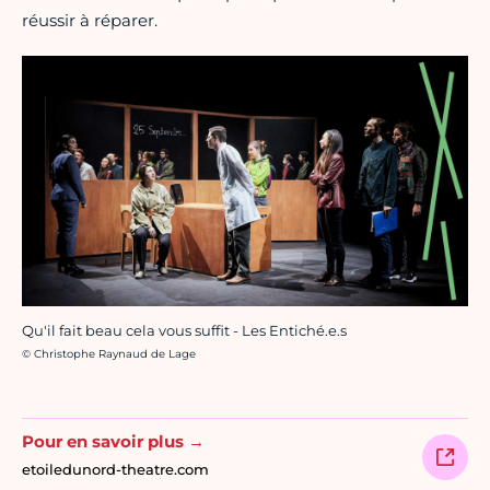
réussir à réparer.
Qu'il fait beau cela vous suffit - Les Entiché.e.s
Crédit photo :
© Christophe Raynaud de Lage
Pour en savoir plus →
etoiledunord-theatre.com