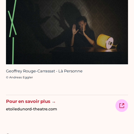
Geoffrey Rouge-Carrassat - Là Personne
Crédit photo :
© Andreas Eggler
Pour en savoir plus →
etoiledunord-theatre.com