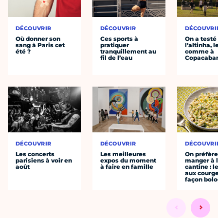
DÉCOUVRIR
DÉCOUVRIR
DÉCOUVRI
Où donner son
Ces sports à
On a testé
sang à Paris cet
pratiquer
l’altinha, l
été ?
tranquillement au
comme à
fil de l’eau
Copacaba
DÉCOUVRIR
DÉCOUVRIR
DÉCOUVRI
Les concerts
Les meilleures
On préfèr
parisiens à voir en
expos du moment
manger à 
août
à faire en famille
cantine : l
aux courge
façon bol