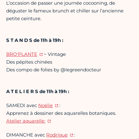
L’occasion de passer une journée cocooning, de
déguster le fameux brunch et chiller sur l’ancienne
petite ceinture.
S T A N D S de 11h à 19h :
BRO'PLANTE
~ Vintage
Des pépites chinées
Des compo de folies by @legreendocteur
A T E L I E R S de 11h à 19h :
SAMEDI avec
Noëlie
:
Apprenez à dessiner des aquarelles botaniques.
Atelier aquarelle:
DIMANCHE avec
Rodrigue
: