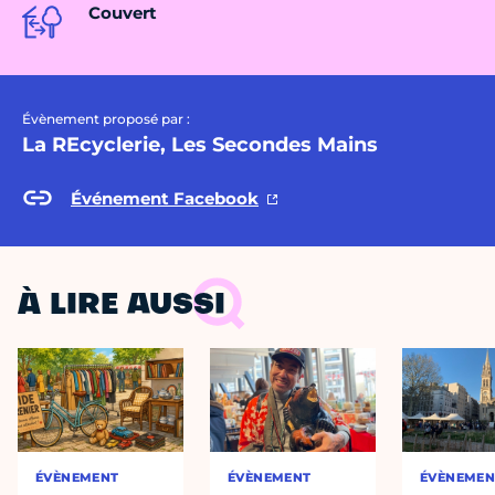
Couvert
Évènement proposé par :
La REcyclerie, Les Secondes Mains
Événement Facebook
À LIRE AUSSI
ÉVÈNEMENT
ÉVÈNEMENT
ÉVÈNEMEN