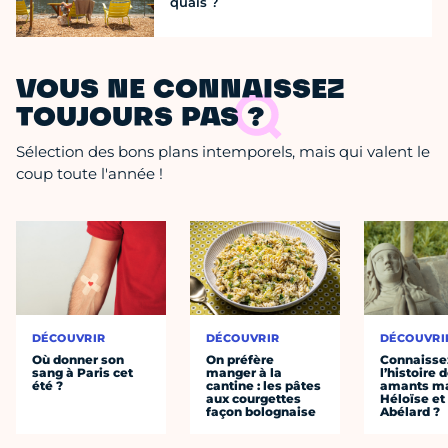
quais ?
VOUS NE CONNAISSEZ
TOUJOURS PAS ?
Sélection des bons plans intemporels, mais qui valent le
coup toute l'année !
DÉCOUVRIR
DÉCOUVRIR
DÉCOUVRI
Où donner son
On préfère
Connaisse
sang à Paris cet
manger à la
l’histoire 
été ?
cantine : les pâtes
amants ma
aux courgettes
Héloïse et
façon bolognaise
Abélard ?