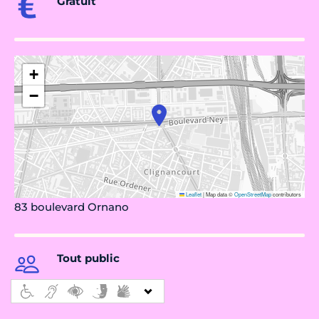
Gratuit
+
−
Leaflet
|
Map data ©
OpenStreetMap
contributors
83 boulevard Ornano
Tout public