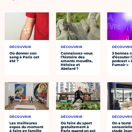
DÉCOUVRIR
DÉCOUVRIR
DÉCOUVRI
Où donner son
Connaissez-vous
3 bonnes r
sang à Paris cet
l’histoire des
d’écouter 
été ?
amants maudits,
podcast « 
Héloïse et
Fumoir »
Abélard ?
DÉCOUVRIR
DÉCOUVRIR
DÉCOUVRI
Les meilleures
Où faire du sport
On a testé 
expos du moment
gratuitement à
sensoriell
à faire en famille
Paris quand on est
stade Jea