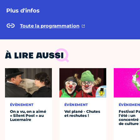
Plus d'infos
Toute la programmation
À LIRE AUSSI
ÉVÈNEMENT
ÉVÈNEMENT
ÉVÈNEMEN
On a vu, on a aimé
Vol plané - Chutes
Festival P
« Silent Pool » au
et rechutes !
l'été : un
Lucernaire
concentré 
de culture 