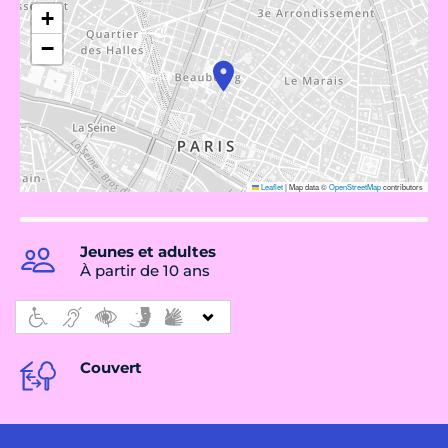
+
−
Leaflet
|
Map data ©
OpenStreetMap
contributors
Jeunes et adultes
À partir de 10 ans
Couvert