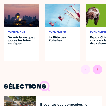
ÉVÈNEMENT
ÉVÈNEMENT
ÉVÈNEMEN
Où voir la vasque :
La Fête des
Expo « Chi
toutes les infos
Tuileries
chats » à l
pratiques
des scien
SÉLECTIONS
Brocantes et vide-greniers : on