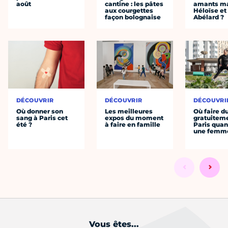
août
cantine : les pâtes
amants ma
aux courgettes
Héloïse et
façon bolognaise
Abélard ?
DÉCOUVRIR
DÉCOUVRIR
DÉCOUVRI
Où donner son
Les meilleures
Où faire d
sang à Paris cet
expos du moment
gratuitem
été ?
à faire en famille
Paris quan
une femm
Vous êtes...