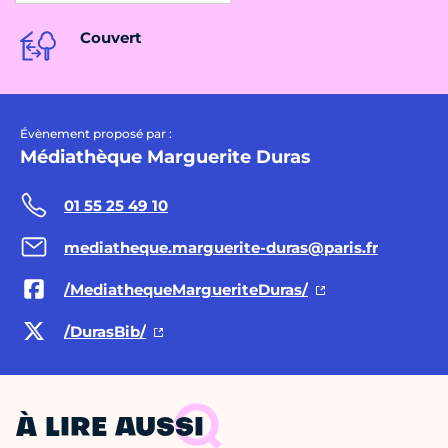
Couvert
Évènement proposé par :
Médiathèque Marguerite Duras
01 55 25 49 10
mediatheque.marguerite-duras@paris.fr
/MediathequeMargueriteDuras/
/DurasBib/
À LIRE AUSSI