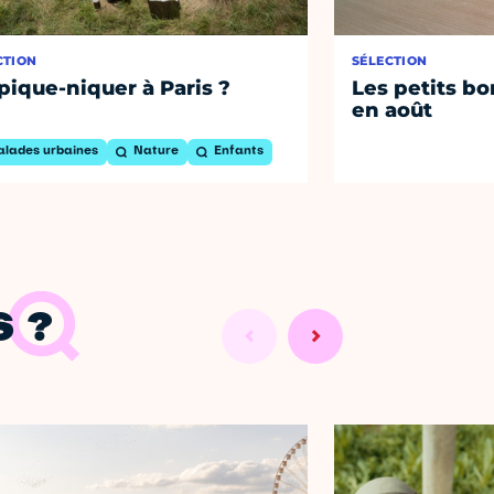
CTION
SÉLECTION
pique-niquer à Paris ?
Les petits bo
en août
alades urbaines
Nature
Enfants
 ?