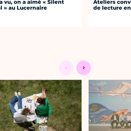
a vu, on a aimé « Silent
Ateliers conv
l » au Lucernaire
de lecture en