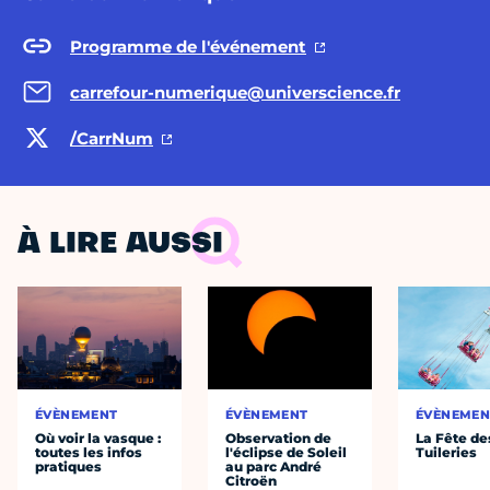
Programme de l'événement
carrefour-numerique@universcience.fr
/CarrNum
À LIRE AUSSI
ÉVÈNEMENT
ÉVÈNEMENT
ÉVÈNEMEN
Où voir la vasque :
Observation de
La Fête de
toutes les infos
l'éclipse de Soleil
Tuileries
pratiques
au parc André
Citroën