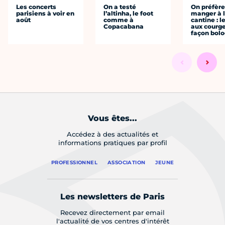
Les concerts
On a testé
On préfèr
parisiens à voir en
l’altinha, le foot
manger à 
août
comme à
cantine : l
Copacabana
aux courge
façon bol
Vous êtes...
Accédez à des actualités et
informations pratiques par profil
PROFESSIONNEL
ASSOCIATION
JEUNE
Les newsletters de Paris
Recevez directement par email
l'actualité de vos centres d'intérêt