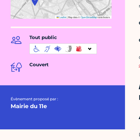
Leaflet
|
Map data ©
OpenStreetMap
contributors
Tout public
Couvert
Évènement proposé par :
Mairie du 11e