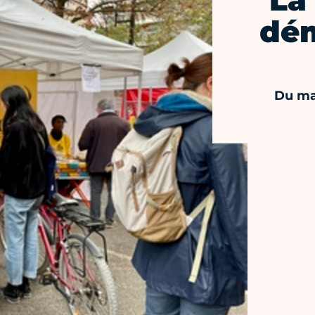
La
dém
Du ma