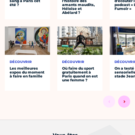
sang à Paris cet
l’histoire des
d’écouter 
été ?
amants maudits,
podcast « 
Héloïse et
Fumoir »
Abélard ?
DÉCOUVRIR
DÉCOUVRIR
DÉCOUVRI
Les meilleures
Où faire du sport
On a testé 
expos du moment
gratuitement à
sensoriell
à faire en famille
Paris quand on est
stade Jea
une femme ?