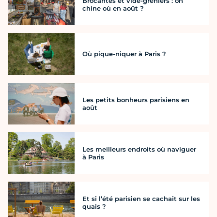
Brocantes et vide-greniers : on
chine où en août ?
Où pique-niquer à Paris ?
Les petits bonheurs parisiens en
août
Les meilleurs endroits où naviguer
à Paris
Et si l’été parisien se cachait sur les
quais ?