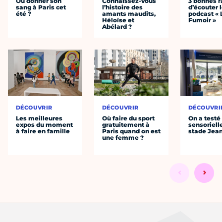
Où donner son
Connaissez-vous
3 bonnes r
sang à Paris cet
l’histoire des
d’écouter 
été ?
amants maudits,
podcast « 
Héloïse et
Fumoir »
Abélard ?
DÉCOUVRIR
DÉCOUVRIR
DÉCOUVRI
Les meilleures
Où faire du sport
On a testé 
expos du moment
gratuitement à
sensoriell
à faire en famille
Paris quand on est
stade Jea
une femme ?