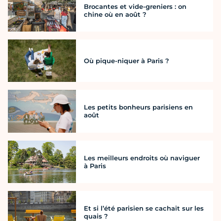
Brocantes et vide-greniers : on
chine où en août ?
Où pique-niquer à Paris ?
Les petits bonheurs parisiens en
août
Les meilleurs endroits où naviguer
à Paris
Et si l’été parisien se cachait sur les
quais ?