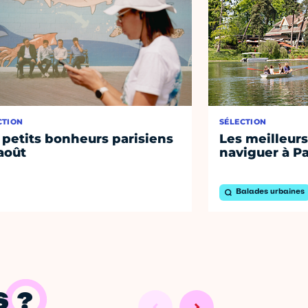
CTION
SÉLECTION
 petits bonheurs parisiens
Les meilleurs
août
naviguer à Pa
Balades urbaines
 ?