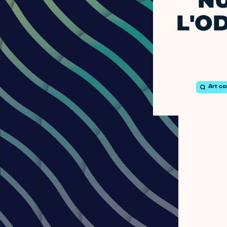
NU
L'O
Art c