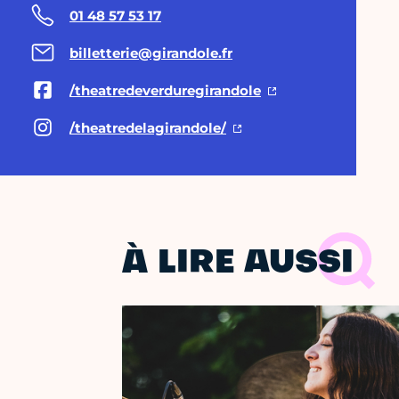
01 48 57 53 17
billetterie@girandole.fr
/theatredeverduregirandole
/theatredelagirandole/
À LIRE AUSSI