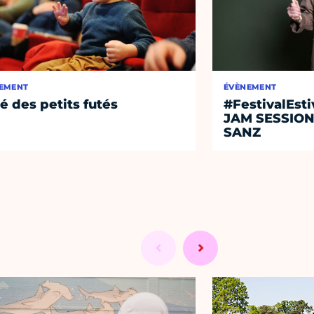
EMENT
ÉVÈNEMENT
té des petits futés
#FestivalEst
JAM SESSIO
SANZ