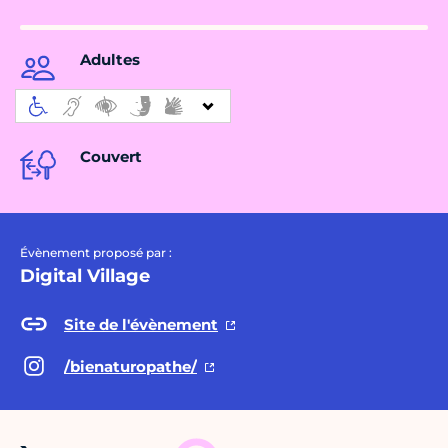
Adultes
Couvert
Évènement proposé par :
Digital Village
Site de l'évènement
/bienaturopathe/