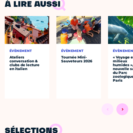
À LIRE AUSSI
ÉVÈNEMENT
ÉVÈNEMENT
ÉVÈNEMEN
Ateliers
Tournée Mini-
« Voyage 
conversation &
Sauveteurs 2026
milieux
clubs de lecture
humides »,
en italien
nouvelle s
du Parc
zoologiqu
Paris
SÉLECTIONS