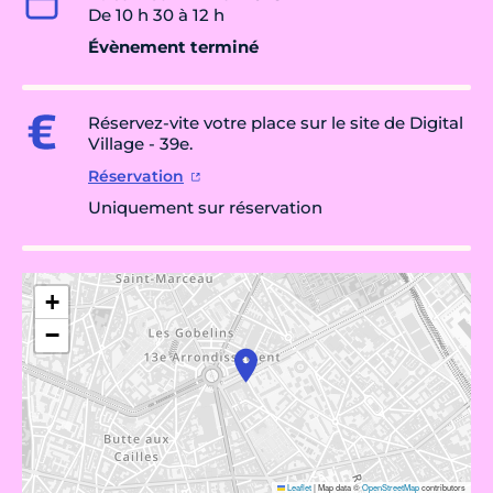
De 10 h 30 à 12 h
Évènement terminé
Réservez-vite votre place sur le site de Digital
Village - 39e.
Réservation
Uniquement sur réservation
+
−
Leaflet
|
Map data ©
OpenStreetMap
contributors