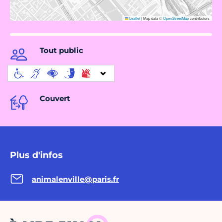
Leaflet
|
Map data ©
OpenStreetMap
contributors
Tout public
Couvert
Plus d'infos
animalenville@paris.fr