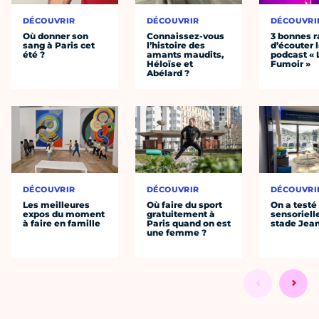
DÉCOUVRIR
DÉCOUVRIR
DÉCOUVRI
Où donner son
Connaissez-vous
3 bonnes r
sang à Paris cet
l’histoire des
d’écouter 
été ?
amants maudits,
podcast « 
Héloïse et
Fumoir »
Abélard ?
DÉCOUVRIR
DÉCOUVRIR
DÉCOUVRI
Les meilleures
Où faire du sport
On a testé 
expos du moment
gratuitement à
sensoriell
à faire en famille
Paris quand on est
stade Jea
une femme ?