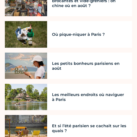
Brocantes et vide-greniers : on
chine où en août ?
Où pique-niquer à Paris ?
Les petits bonheurs parisiens en
août
Les meilleurs endroits où naviguer
à Paris
Et si l’été parisien se cachait sur les
quais ?