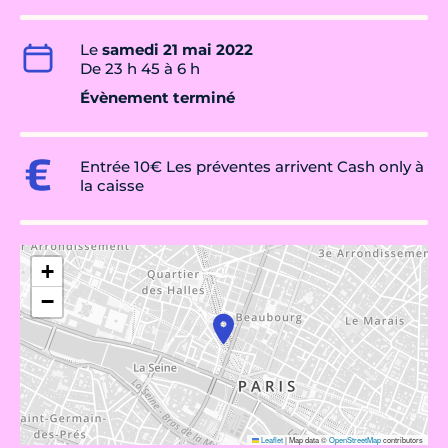
Le
samedi 21 mai 2022
De 23 h 45 à 6 h
Évènement terminé
Entrée 10€ Les préventes arrivent Cash only à
la caisse
+
−
Leaflet
|
Map data ©
OpenStreetMap
contributors