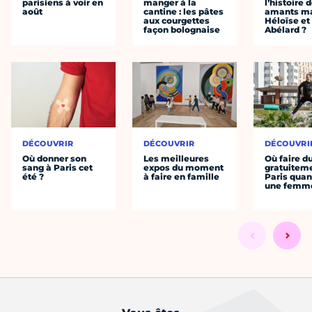
parisiens à voir en
manger à la
l’histoire 
août
cantine : les pâtes
amants ma
aux courgettes
Héloïse et
façon bolognaise
Abélard ?
DÉCOUVRIR
DÉCOUVRIR
DÉCOUVRI
Où donner son
Les meilleures
Où faire d
sang à Paris cet
expos du moment
gratuitem
été ?
à faire en famille
Paris quan
une femm