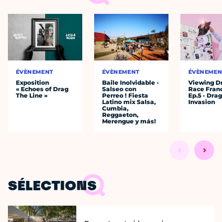
ÉVÈNEMENT
ÉVÈNEMENT
ÉVÈNEMEN
Exposition
Baile Inolvidable -
Viewing D
« Echoes of Drag
Salseo con
Race Fran
The Line »
Perreo ! Fiesta
Ep.5 - Dra
Latino mix Salsa,
Invasion
Cumbia,
Reggaeton,
Merengue y más!
SÉLECTIONS