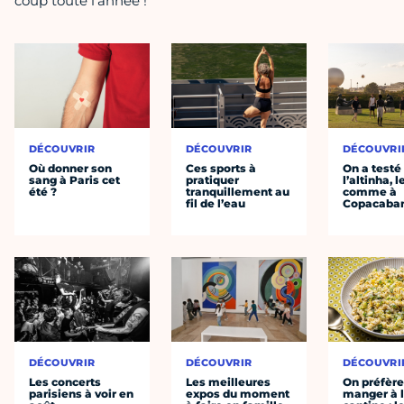
coup toute l'année !
DÉCOUVRIR
DÉCOUVRIR
DÉCOUVRI
Où donner son
Ces sports à
On a testé
sang à Paris cet
pratiquer
l’altinha, l
été ?
tranquillement au
comme à
fil de l’eau
Copacaba
DÉCOUVRIR
DÉCOUVRIR
DÉCOUVRI
Les concerts
Les meilleures
On préfèr
parisiens à voir en
expos du moment
manger à 