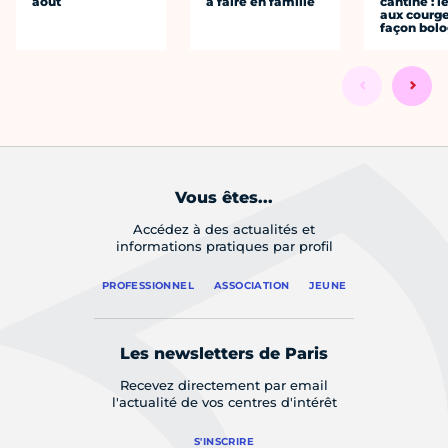
août
à faire en famille
cantine : l
aux courge
façon bol
Vous êtes...
Accédez à des actualités et
informations pratiques par profil
PROFESSIONNEL
ASSOCIATION
JEUNE
Les newsletters de Paris
Recevez directement par email
l'actualité de vos centres d'intérêt
S'INSCRIRE