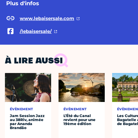
Plus d'infos
www.lebaisersale.com
/lebaisersale/
À LIRE AUSSI
ÉVÈNEMENT
ÉVÈNEMENT
ÉVÈNEMEN
Jam Session Jazz
L’Été du Canal
Les Cultur
au 38Riv, animée
revient pour une
Bagatelle 
par Ananda
19ème édition
de Bagatel
Brandão