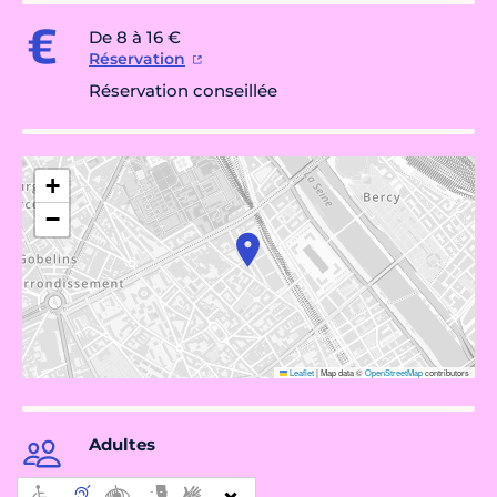
De 8 à 16 €
Réservation
Réservation conseillée
+
−
Leaflet
|
Map data ©
OpenStreetMap
contributors
Adultes