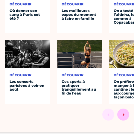
DÉCOUVRIR
DÉCOUVRIR
DÉCOUVRI
Où donner son
Les meilleures
On a testé
sang à Paris cet
expos du moment
l’altinha, l
été ?
à faire en famille
comme à
Copacaba
DÉCOUVRIR
DÉCOUVRIR
DÉCOUVRI
Les concerts
Ces sports à
On préfèr
parisiens à voir en
pratiquer
manger à 
août
tranquillement au
cantine : l
fil de l’eau
aux courge
façon bol