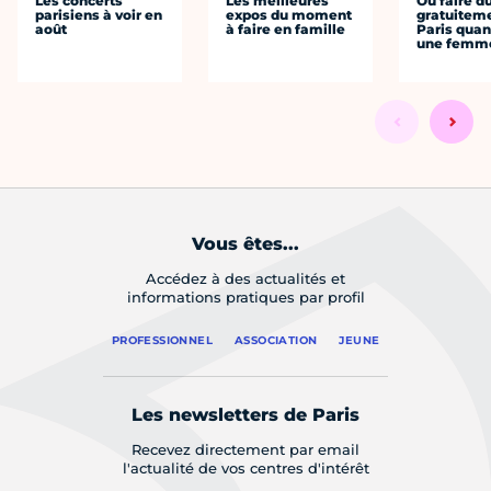
Les concerts
Les meilleures
Où faire d
parisiens à voir en
expos du moment
gratuitem
août
à faire en famille
Paris quan
une femm
Vous êtes...
Accédez à des actualités et
informations pratiques par profil
PROFESSIONNEL
ASSOCIATION
JEUNE
Les newsletters de Paris
Recevez directement par email
l'actualité de vos centres d'intérêt