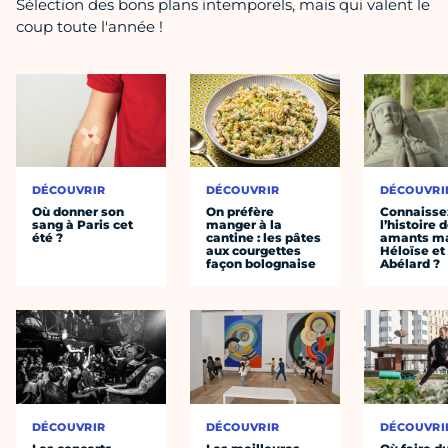
Sélection des bons plans intemporels, mais qui valent le
coup toute l'année !
DÉCOUVRIR
DÉCOUVRIR
DÉCOUVRI
Où donner son
On préfère
Connaisse
sang à Paris cet
manger à la
l’histoire 
été ?
cantine : les pâtes
amants ma
aux courgettes
Héloïse et
façon bolognaise
Abélard ?
DÉCOUVRIR
DÉCOUVRIR
DÉCOUVRI