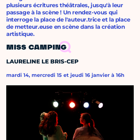
plusieurs écritures théâtrales, jusqu'à leur
passage à la scène ! Un rendez-vous qui
interroge la place de l'auteur.trice et la place
de metteur.euse en scène dans la création
artistique.
MISS CAMPING
LAURELINE LE BRIS-CEP
mardi 14, mercredi 15 et jeudi 16 janvier à 16h