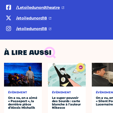
/Letoiledunordtheatre
/etoiledunord18
/etoiledunord18
À LIRE AUSSI
ÉVÈNEMENT
ÉVÈNEMENT
ÉVÈNEMEN
On a vu, on a aimé
Le super pouvoir
On a vu, o
« Passeport », la
des Sourds : carte
« Silent Po
dernière pièce
blanche à l'auteur
Lucernair
d’Alexis Michalik
Nikesco