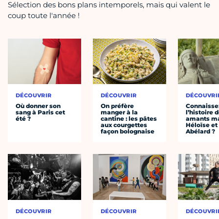
Sélection des bons plans intemporels, mais qui valent le
coup toute l'année !
DÉCOUVRIR
DÉCOUVRIR
DÉCOUVRI
Où donner son
On préfère
Connaisse
sang à Paris cet
manger à la
l’histoire 
été ?
cantine : les pâtes
amants ma
aux courgettes
Héloïse et
façon bolognaise
Abélard ?
DÉCOUVRIR
DÉCOUVRIR
DÉCOUVRI