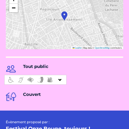
−
Leaflet
|
Map data ©
OpenStreetMap
contributors
Tout public
Couvert
Évènement proposé par :
Festival Onze Bouge, toujours !