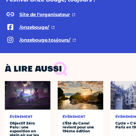
Site de l'organisateur
/onzebouge/
/onzebouge.toujours/
À LIRE AUSSI
ÉVÈNEMENT
ÉVÈNEMENT
ÉVÈNEMEN
Objectif Zéro
L’Été du Canal
Cycle « C'é
Palu : une
revient pour une
Paris en 1
exposition en
19ème édition
plein air sur les