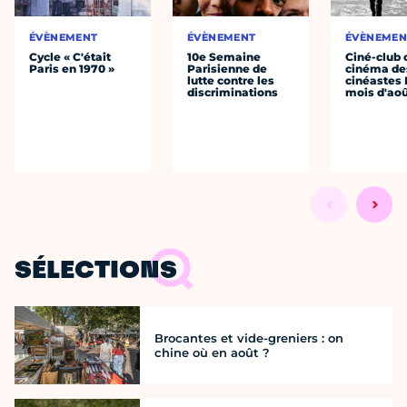
ÉVÈNEMENT
ÉVÈNEMENT
ÉVÈNEMEN
Cycle « C'était
10e Semaine
Ciné-club 
Paris en 1970 »
Parisienne de
cinéma de
lutte contre les
cinéastes 
discriminations
mois d'ao
SÉLECTIONS
Brocantes et vide-greniers : on
chine où en août ?