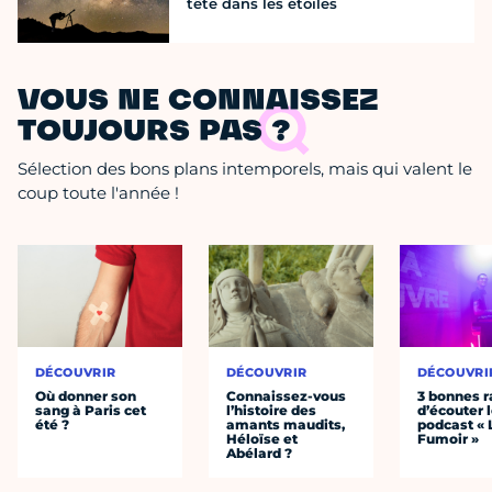
tête dans les étoiles
VOUS NE CONNAISSEZ
TOUJOURS PAS ?
Sélection des bons plans intemporels, mais qui valent le
coup toute l'année !
DÉCOUVRIR
DÉCOUVRIR
DÉCOUVRI
Où donner son
Connaissez-vous
3 bonnes r
sang à Paris cet
l’histoire des
d’écouter 
été ?
amants maudits,
podcast « 
Héloïse et
Fumoir »
Abélard ?