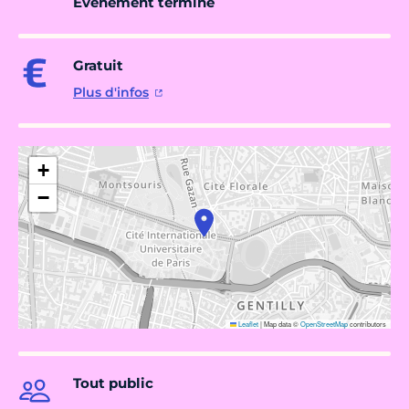
Évènement terminé
Gratuit
Plus d'infos
+
−
Leaflet
|
Map data ©
OpenStreetMap
contributors
Tout public