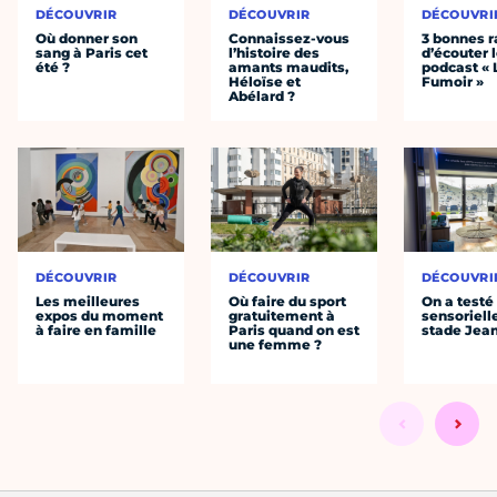
DÉCOUVRIR
DÉCOUVRIR
DÉCOUVRI
Où donner son
Connaissez-vous
3 bonnes r
sang à Paris cet
l’histoire des
d’écouter 
été ?
amants maudits,
podcast « 
Héloïse et
Fumoir »
Abélard ?
DÉCOUVRIR
DÉCOUVRIR
DÉCOUVRI
Les meilleures
Où faire du sport
On a testé 
expos du moment
gratuitement à
sensoriell
à faire en famille
Paris quand on est
stade Jea
une femme ?