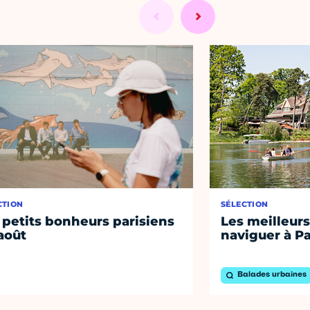
CTION
SÉLECTION
 petits bonheurs parisiens
Les meilleurs
août
naviguer à Pa
Balades urbaines