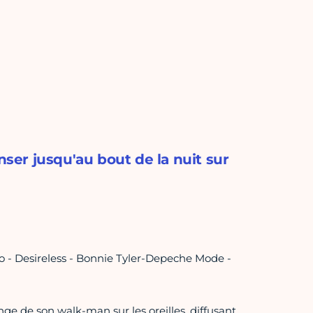
nser jusqu'au bout de la nuit sur
o - Desireless - Bonnie Tyler-Depeche Mode -
e de son walk-man sur les oreilles, diffusant