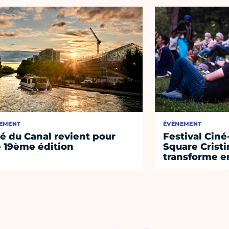
EMENT
ÉVÈNEMENT
té du Canal revient pour
Festival Ciné
 19ème édition
Square Cristi
transforme en