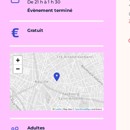
De 21 h à 1 h 30
Évènement terminé
Gratuit
+
−
Leaflet
|
Map data ©
OpenStreetMap
contributors
Adultes