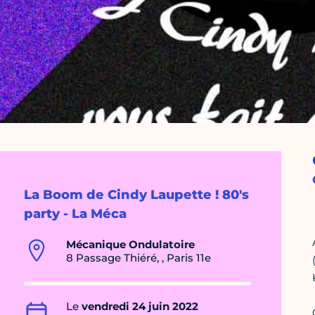
La Boom de Cindy Laupette ! 80's
party - La Méca
Mécanique Ondulatoire
8 Passage Thiéré, , Paris 11e
Le
vendredi 24 juin 2022