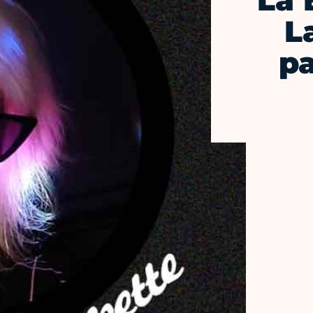
La 
L
pa