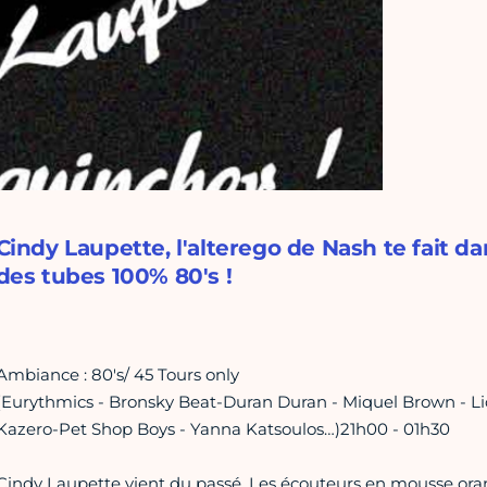
Cindy Laupette, l'alterego de Nash te fait da
des tubes 100% 80's !
Ambiance : 80's/ 45 Tours only
(Eurythmics - Bronsky Beat-Duran Duran - Miquel Brown - Li
Kazero-Pet Shop Boys - Yanna Katsoulos…)21h00 - 01h30
Cindy Laupette vient du passé. Les écouteurs en mousse orang