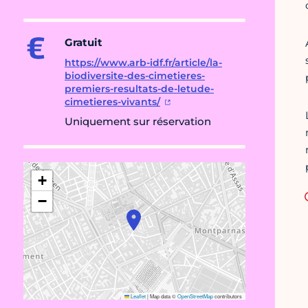
Gratuit
https://www.arb-idf.fr/article/la-
biodiversite-des-cimetieres-
premiers-resultats-de-letude-
cimetieres-vivants/
Uniquement sur réservation
+
−
Leaflet
|
Map data ©
OpenStreetMap
contributors