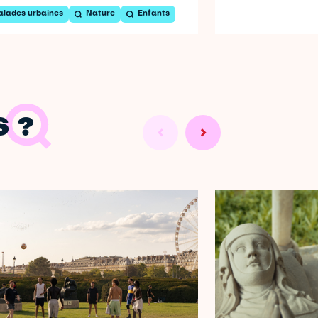
alades urbaines
Nature
Enfants
 ?