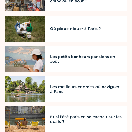
chine où en août ?
Où pique-niquer à Paris ?
Les petits bonheurs parisiens en
août
Les meilleurs endroits où naviguer
à Paris
Et si l’été parisien se cachait sur les
quais ?