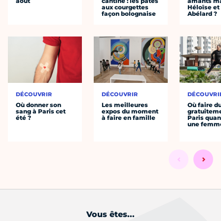
août
cantine : les pâtes
amants ma
aux courgettes
Héloïse et
façon bolognaise
Abélard ?
DÉCOUVRIR
DÉCOUVRIR
DÉCOUVRI
Où donner son
Les meilleures
Où faire d
sang à Paris cet
expos du moment
gratuitem
été ?
à faire en famille
Paris quan
une femm
Vous êtes...