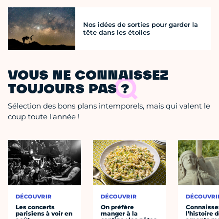
Nos idées de sorties pour garder la
tête dans les étoiles
VOUS NE CONNAISSEZ
TOUJOURS PAS ?
Sélection des bons plans intemporels, mais qui valent le
coup toute l'année !
DÉCOUVRIR
DÉCOUVRIR
DÉCOUVRI
Les concerts
On préfère
Connaisse
parisiens à voir en
manger à la
l’histoire 