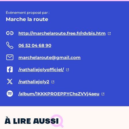
Évènement proposé par :
Marche la route
http://marchelaroute.free.fr/rdvbis.htm
06 52 04 68 90
marchelaroute@gmail.com
/nathaliejolyofficiel/
/nathaliejoly2
/album/1KKKPROEPPYChsZVVj4aeu
À LIRE AUSSI