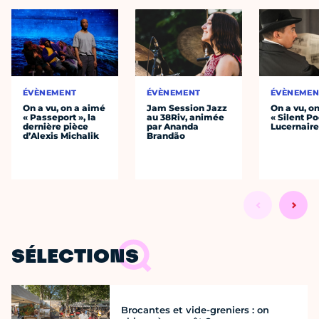
ÉVÈNEMENT
ÉVÈNEMENT
ÉVÈNEMEN
On a vu, on a aimé
Jam Session Jazz
On a vu, o
« Passeport », la
au 38Riv, animée
« Silent Po
dernière pièce
par Ananda
Lucernair
d’Alexis Michalik
Brandão
SÉLECTIONS
Brocantes et vide-greniers : on