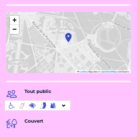
+
−
Leaflet
|
Map data ©
OpenStreetMap
contributors
Tout public
Couvert