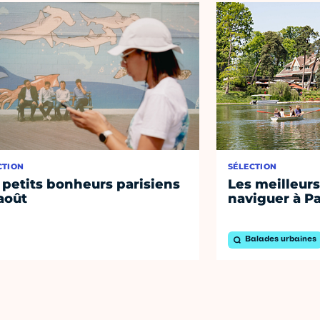
CTION
SÉLECTION
 petits bonheurs parisiens
Les meilleurs
août
naviguer à Pa
Balades urbaines