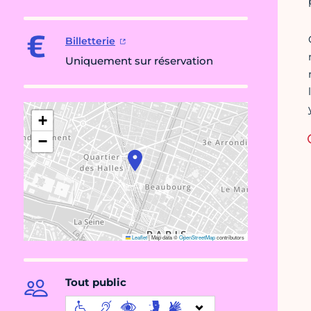
Billetterie
Uniquement sur réservation
+
−
Leaflet
|
Map data ©
OpenStreetMap
contributors
Tout public