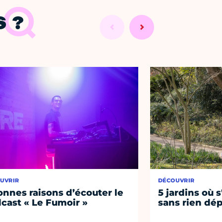
 ?
UVRIR
DÉCOUVRIR
onnes raisons d’écouter le
5 jardins où s
cast « Le Fumoir »
sans rien dép