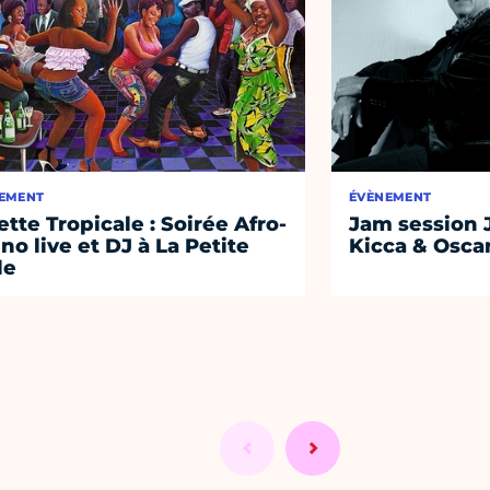
EMENT
ÉVÈNEMENT
lette Tropicale : Soirée Afro-
Jam session 
ino live et DJ à La Petite
Kicca & Osca
le