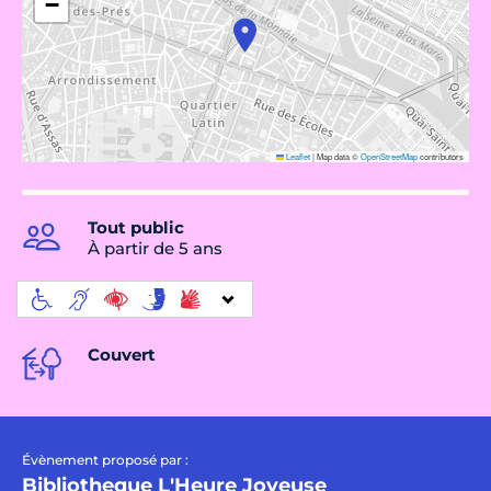
−
Leaflet
|
Map data ©
OpenStreetMap
contributors
Tout public
À partir de 5 ans
Couvert
Évènement proposé par :
Bibliotheque L'Heure Joyeuse