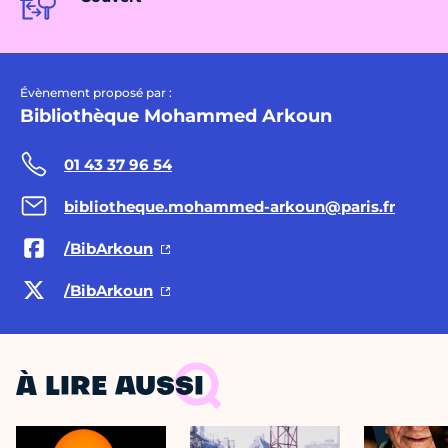
Évènement proposé par :
Bibliothèque Mohammed Arkoun
01 43 37 96 54
bibliotheque.mohammed-arkoun@paris.fr
/BibArkoun
/BibArkoun
À LIRE AUSSI