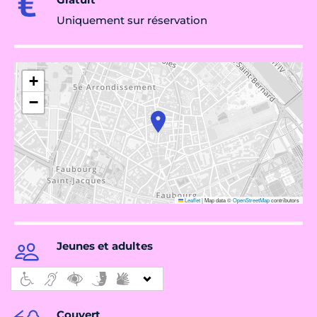
Uniquement sur réservation
+
−
Leaflet
|
Map data ©
OpenStreetMap
contributors
Jeunes et adultes
Couvert