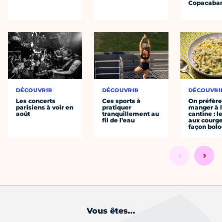
Copacaba
DÉCOUVRIR
DÉCOUVRIR
DÉCOUVRI
Les concerts
Ces sports à
On préfèr
parisiens à voir en
pratiquer
manger à 
août
tranquillement au
cantine : l
fil de l’eau
aux courge
façon bol
Vous êtes...