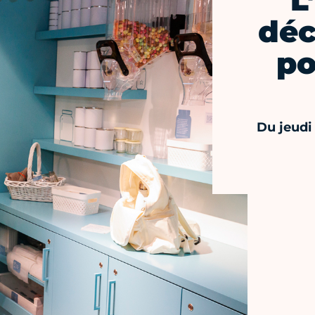
L
déc
po
Du jeudi