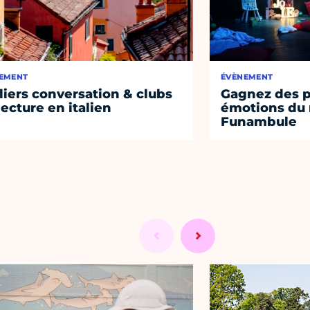
EMENT
ÉVÈNEMENT
liers conversation & clubs
Gagnez des p
lecture en italien
émotions du 
Funambule