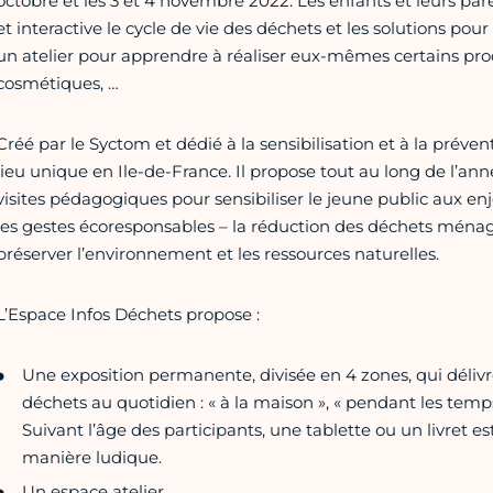
octobre et les 3 et 4 novembre 2022. Les enfants et leurs pa
et interactive le cycle de vie des déchets et les solutions pour
un atelier pour apprendre à réaliser eux-mêmes certains produ
cosmétiques, …
Créé par le Syctom et dédié à la sensibilisation et à la préve
lieu unique en Ile-de-France. Il propose tout au long de l’anné
visites pédagogiques pour sensibiliser le jeune public aux e
les gestes écoresponsables – la réduction des déchets ménager
préserver l’environnement et les ressources naturelles.
L’Espace Infos Déchets propose :
Une exposition permanente, divisée en 4 zones, qui délivre
déchets au quotidien : « à la maison », « pendant les temps lib
Suivant l’âge des participants, une tablette ou un livret es
manière ludique.
Un espace atelier,