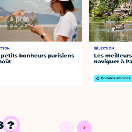
CTION
SÉLECTION
 petits bonheurs parisiens
Les meilleurs
août
naviguer à Pa
Balades urbaines
 ?