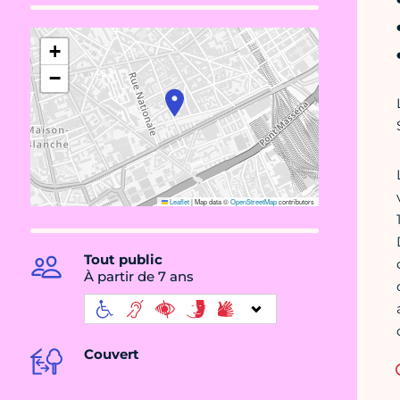
+
−
Leaflet
|
Map data ©
OpenStreetMap
contributors
Tout public
À partir de 7 ans
Couvert