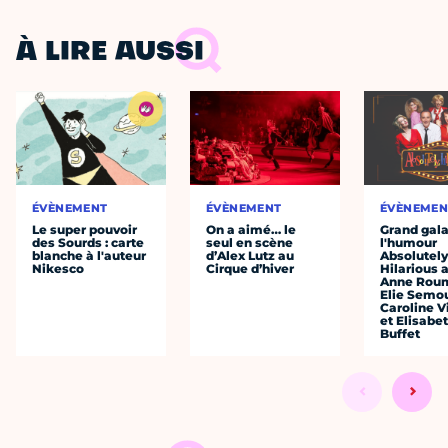
À LIRE AUSSI
ÉVÈNEMENT
ÉVÈNEMENT
ÉVÈNEMEN
Le super pouvoir
On a aimé… le
Grand gala
des Sourds : carte
seul en scène
l'humour
blanche à l'auteur
d’Alex Lutz au
Absolutel
Nikesco
Cirque d’hiver
Hilarious 
Anne Roum
Elie Semo
Caroline 
et Elisabe
Buffet