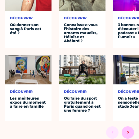
DÉCOUVRIR
DÉCOUVRIR
DÉCOUVRI
Où donner son
Connaissez-vous
3 bonnes r
sang à Paris cet
l’histoire des
d’écouter 
été ?
amants maudits,
podcast « 
Héloïse et
Fumoir »
Abélard ?
DÉCOUVRIR
DÉCOUVRIR
DÉCOUVRI
Les meilleures
Où faire du sport
On a testé 
expos du moment
gratuitement à
sensoriell
à faire en famille
Paris quand on est
stade Jea
une femme ?